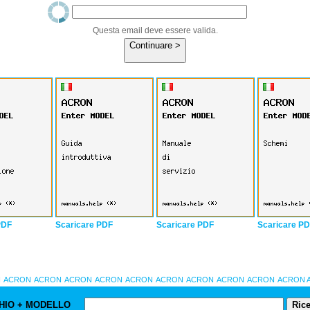
Questa email deve essere valida.
Continuare >
PDF
Scaricare PDF
Scaricare PDF
Scaricare P
N
ACRON
ACRON
ACRON
ACRON
ACRON
ACRON
ACRON
ACRON
ACRON
ACRON A
HIO + MODELLO