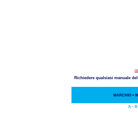
Richiedere qualsiasi manuale del 
MARCHIO + 
-
A
B