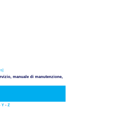
s]
servizio, manuale di manutenzione,
Scaricare PDF
-
-
Y
Z