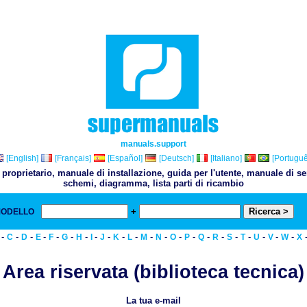
manuals.support
[English]
[Français]
[Español]
[Deutsch]
[Italiano]
[Portuguê
proprietario, manuale di installazione, guida per l'utente, manuale di 
schemi, diagramma, lista parti di ricambio
+
MODELLO
& 
-
-
-
-
-
-
-
-
-
-
-
-
-
-
-
-
-
-
-
-
-
-
C
D
E
F
G
H
I
J
K
L
M
N
O
P
Q
R
S
T
U
V
W
X
Area riservata (biblioteca tecnica)
La tua e-mail