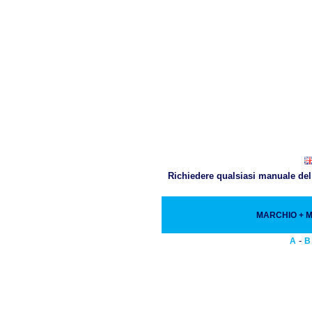
Richiedere qualsiasi manuale del 
MARCHIO + 
-
A
B