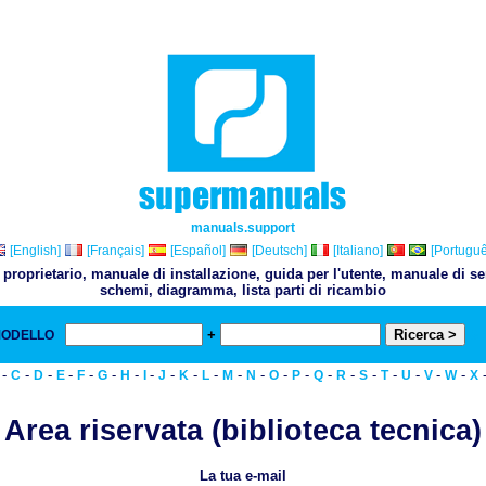
manuals.support
[English]
[Français]
[Español]
[Deutsch]
[Italiano]
[Portuguê
proprietario, manuale di installazione, guida per l'utente, manuale di 
schemi, diagramma, lista parti di ricambio
+
MODELLO
& 
-
-
-
-
-
-
-
-
-
-
-
-
-
-
-
-
-
-
-
-
-
-
C
D
E
F
G
H
I
J
K
L
M
N
O
P
Q
R
S
T
U
V
W
X
Area riservata (biblioteca tecnica)
La tua e-mail