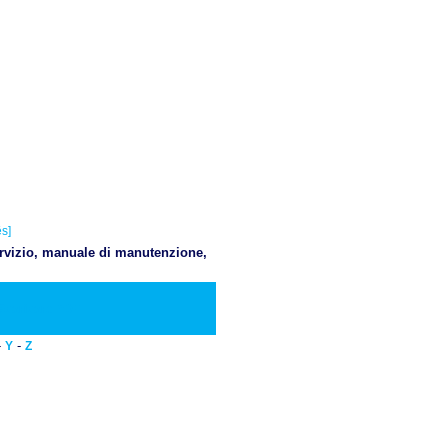
s]
servizio, manuale di manutenzione,
Scaricare PDF
-
-
Y
Z