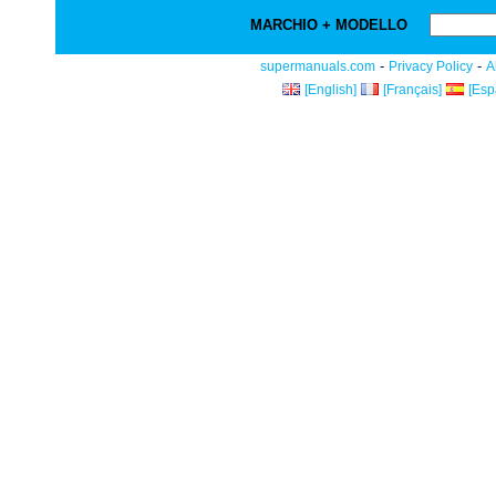
MARCHIO + MODELLO
-
-
supermanuals.com
Privacy Policy
A
[English]
[Français]
[Esp