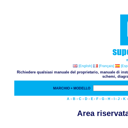
[English]
[Français]
[Esp
Richiedere qualsiasi manuale del proprietario, manuale di inst
schemi, diagra
MARCHIO + MODELLO
-
-
-
-
-
-
-
-
-
-
A
B
C
D
E
F
G
H
I
J
K
Area riservata