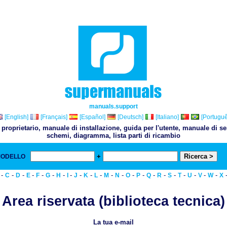
manuals.support
[English]
[Français]
[Español]
[Deutsch]
[Italiano]
[Portuguê
proprietario, manuale di installazione, guida per l'utente, manuale di 
schemi, diagramma, lista parti di ricambio
+
MODELLO
& 
-
-
-
-
-
-
-
-
-
-
-
-
-
-
-
-
-
-
-
-
-
-
C
D
E
F
G
H
I
J
K
L
M
N
O
P
Q
R
S
T
U
V
W
X
Area riservata (biblioteca tecnica)
La tua e-mail