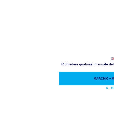
Richiedere qualsiasi manuale del 
MARCHIO + 
-
A
B