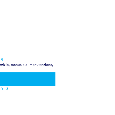
s]
servizio, manuale di manutenzione,
Scaricare PDF
-
-
Y
Z