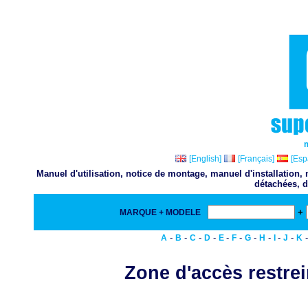
[English]
[Français]
[Esp
Manuel d'utilisation, notice de montage, manuel d'installation
détachées, d
+
MARQUE + MODELE
-
-
-
-
-
-
-
-
-
-
A
B
C
D
E
F
G
H
I
J
K
Zone d'accès restrei