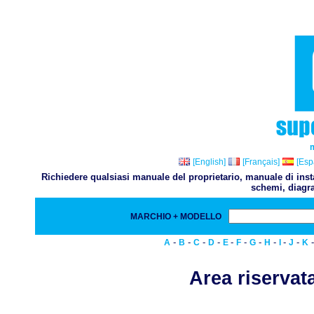
[English]
[Français]
[Esp
Richiedere qualsiasi manuale del proprietario, manuale di inst
schemi, diagra
MARCHIO + MODELLO
-
-
-
-
-
-
-
-
-
-
A
B
C
D
E
F
G
H
I
J
K
Area riservata