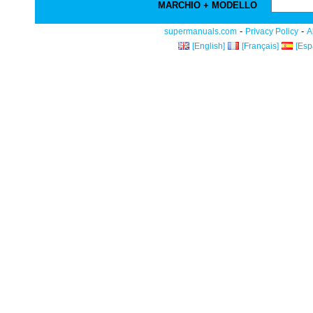
MARCHIO + MODELLO
-
-
supermanuals.com
Privacy Policy
A
[English]
[Français]
[Esp