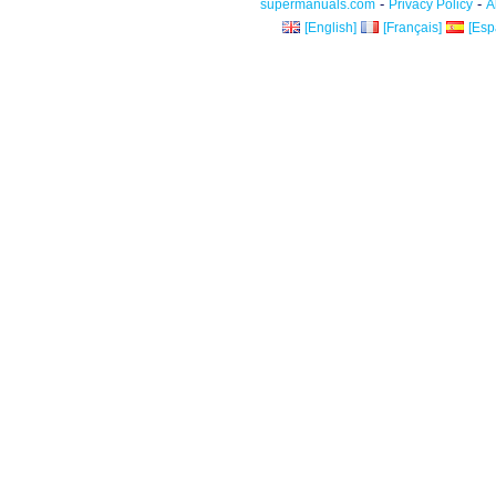
-
-
supermanuals.com
Privacy Policy
A
[English]
[Français]
[Esp