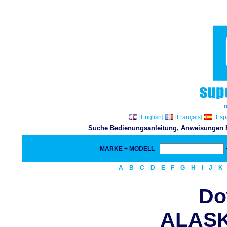
[English]
[Français]
[Esp
Suche Bedienungsanleitung, Anweisungen Bu
MARKE + MODELL
-
-
-
-
-
-
-
-
-
-
A
B
C
D
E
F
G
H
I
J
K
Do
ALASK