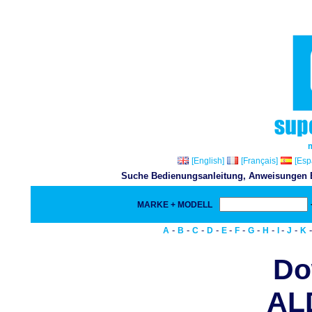
[English]
[Français]
[Esp
Suche Bedienungsanleitung, Anweisungen Bu
MARKE + MODELL
-
-
-
-
-
-
-
-
-
-
A
B
C
D
E
F
G
H
I
J
K
Do
AL