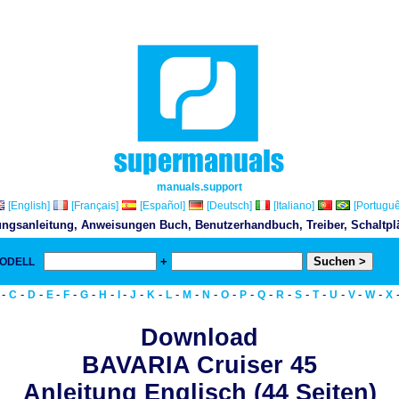
manuals.support
[English]
[Français]
[Español]
[Deutsch]
[Italiano]
[Portuguê
ngsanleitung, Anweisungen Buch, Benutzerhandbuch, Treiber, Schaltplän
+
MODELL
& D
-
-
-
-
-
-
-
-
-
-
-
-
-
-
-
-
-
-
-
-
-
-
C
D
E
F
G
H
I
J
K
L
M
N
O
P
Q
R
S
T
U
V
W
X
Download
BAVARIA Cruiser 45
Anleitung Englisch (44 Seiten)