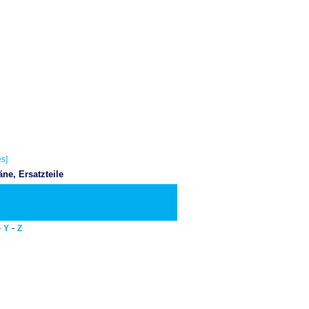
s]
e, Ersatzteile
ownload PDF
-
-
Y
Z