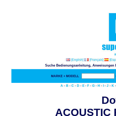
[English]
[Français]
[Esp
Suche Bedienungsanleitung, Anweisungen Bu
MARKE + MODELL
-
-
-
-
-
-
-
-
-
-
A
B
C
D
E
F
G
H
I
J
K
Do
ACOUSTIC 