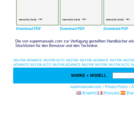
Download PDF
Download PDF
Download PDF
Die von supermanuals.com zur Verfügung gestellten Handbücher erlau
Stücklisten für den Benutzer und den Techniker.
NILFISK ADVANCE
NILFISK ALTO
NILFISK
NILFISK ADVANCE
NILFISK
NILFIS
ADVANCE
NILFISK ALTO
NILFISK ADVANCE
NILFISK
NILFISK
NILFISK ALTO
N
MARKE + MODELL
-
-
supermanuals.com
Privacy Policy
A
[English]
[Français]
[Esp