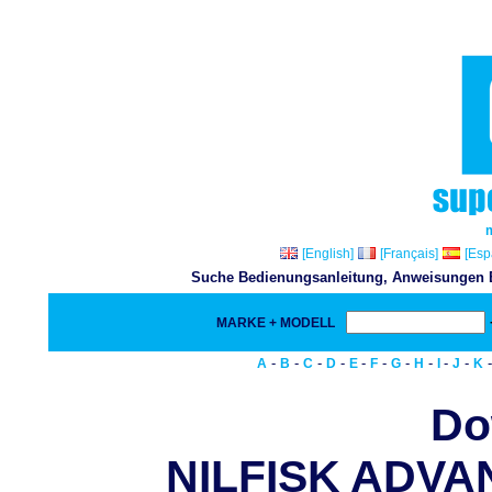
[English]
[Français]
[Esp
Suche Bedienungsanleitung, Anweisungen Bu
MARKE + MODELL
-
-
-
-
-
-
-
-
-
-
A
B
C
D
E
F
G
H
I
J
K
Do
NILFISK ADVAN