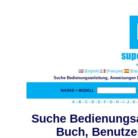
[English]
[Français]
[Esp
Suche Bedienungsanleitung, Anweisungen Bu
MARKE + MODELL
-
-
-
-
-
-
-
-
-
-
A
B
C
D
E
F
G
H
I
J
K
Suche Bedienungs
Buch, Benutze