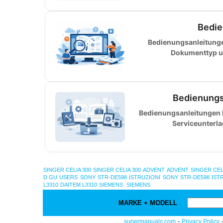
Bedie
Bedienungsanleitunge
Dokumenttyp u
Bedienungs
Bedienungsanleitungen k
Serviceunterl
SINGER CELIA 300
SINGER CELIA 300
ADVENT
ADVENT
SINGER CEL
D GU USERS
SONY STR-DE598 ISTRUZIONI
SONY STR-DE598 IST
L3310
DAITEM L3310
SIEMENS
SIEMENS
MARKE + MODELL
-
supermanuals.com
Privacy Policy