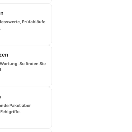
en
Messwerte, Prüfabläufe
.
tzen
 Wartung. So finden Sie
.
n
ende Paket über
ehlgriffe.