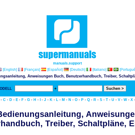
manuals.support
[English]
[Français]
[Español]
[Deutsch]
[Italiano]
[Portuguê
ngsanleitung, Anweisungen Buch, Benutzerhandbuch, Treiber, Schaltplän
+
MODELL
& D
-
-
-
-
-
-
-
-
-
-
-
-
-
-
-
-
-
-
-
-
-
-
C
D
E
F
G
H
I
J
K
L
M
N
O
P
Q
R
S
T
U
V
W
X
Bedienungsanleitung, Anweisunge
handbuch, Treiber, Schaltpläne, Er