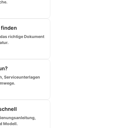
che.
 finden
 das richtige Dokument
atur.
un?
h, Serviceunterlagen
Umwege.
schnell
dienungsanleitung,
nd Modell.