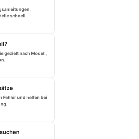
gsanleitungen,
elle schnell.
ll?
e gezielt nach Modell,
on.
sätze
 Fehler und helfen bei
ung.
 suchen