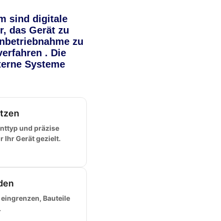
 sind digitale
, das Gerät zu
 Inbetriebnahme zu
erfahren . Die
terne Systeme
tzen
ttyp und präzise
Ihr Gerät gezielt.
den
 eingrenzen, Bauteile
.