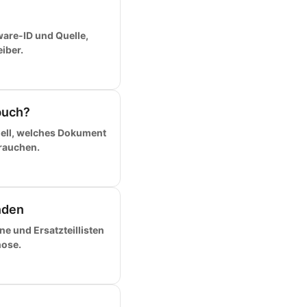
dware-ID und Quelle,
iber.
buch?
ell, welches Dokument
brauchen.
nden
e und Ersatzteillisten
nose.