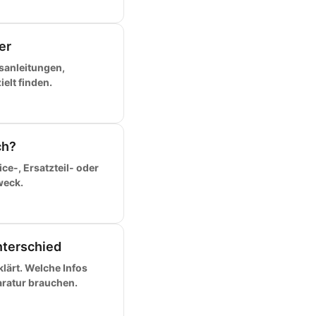
er
sanleitungen,
elt finden.
ch?
e-, Ersatzteil- oder
weck.
nterschied
lärt. Welche Infos
ratur brauchen.