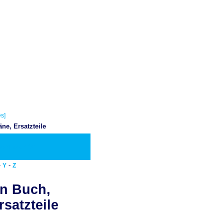
s]
e, Ersatzteile
ownload PDF
-
-
Y
Z
n Buch,
satzteile