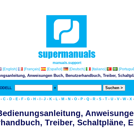
manuals.support
[English]
[Français]
[Español]
[Deutsch]
[Italiano]
[Portuguê
ngsanleitung, Anweisungen Buch, Benutzerhandbuch, Treiber, Schaltplän
+
MODELL
& D
-
-
-
-
-
-
-
-
-
-
-
-
-
-
-
-
-
-
-
-
-
-
C
D
E
F
G
H
I
J
K
L
M
N
O
P
Q
R
S
T
U
V
W
X
Bedienungsanleitung, Anweisunge
handbuch, Treiber, Schaltpläne, Er