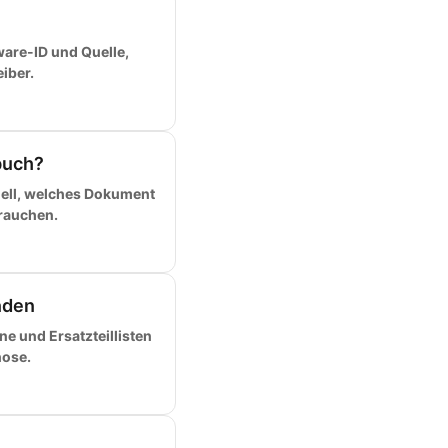
dware-ID und Quelle,
iber.
buch?
ell, welches Dokument
brauchen.
nden
e und Ersatzteillisten
nose.