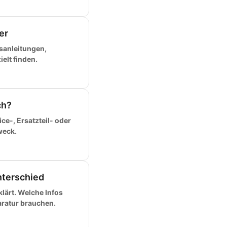
er
sanleitungen,
elt finden.
ch?
e-, Ersatzteil- oder
weck.
nterschied
lärt. Welche Infos
ratur brauchen.