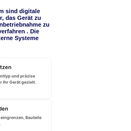
 sind digitale
, das Gerät zu
 Inbetriebnahme zu
erfahren . Die
terne Systeme
tzen
ttyp und präzise
Ihr Gerät gezielt.
den
 eingrenzen, Bauteile
.