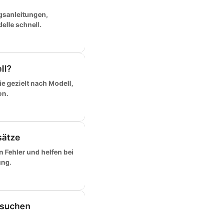
gsanleitungen,
elle schnell.
ll?
e gezielt nach Modell,
on.
sätze
 Fehler und helfen bei
ung.
 suchen