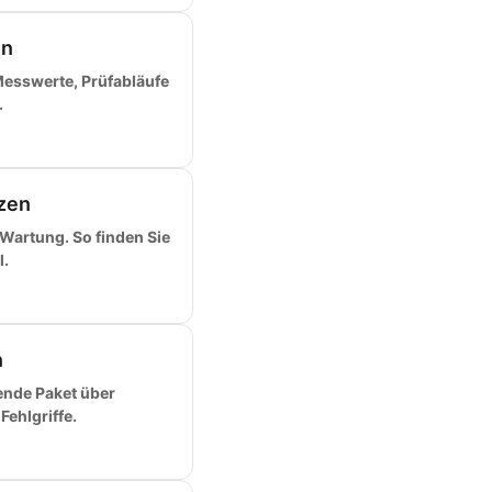
en
Messwerte, Prüfabläufe
.
tzen
 Wartung. So finden Sie
.
n
ende Paket über
ehlgriffe.