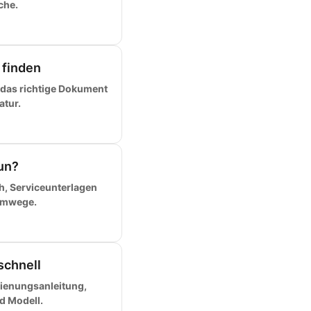
che.
 finden
 das richtige Dokument
atur.
un?
h, Serviceunterlagen
Umwege.
schnell
dienungsanleitung,
nd Modell.