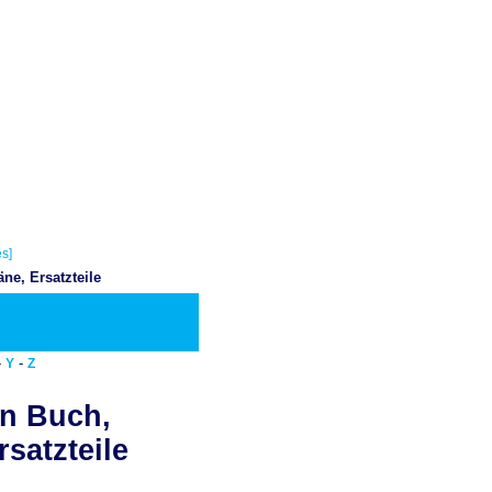
s]
e, Ersatzteile
ownload PDF
-
-
Y
Z
n Buch,
satzteile