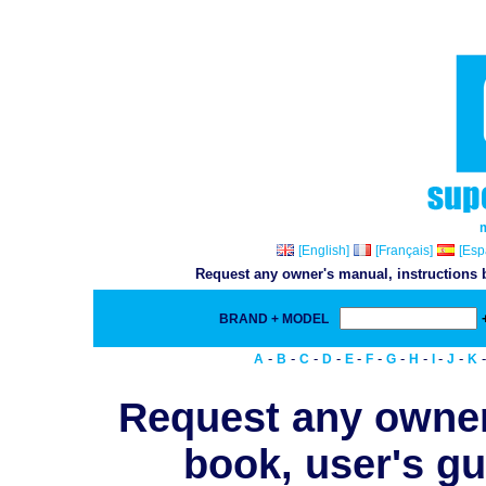
[English]
[Français]
[Esp
Request any owner's manual, instructions b
BRAND + MODEL
-
-
-
-
-
-
-
-
-
-
A
B
C
D
E
F
G
H
I
J
K
Request any owner
book, user's gu