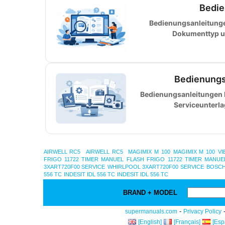
Bedie
Bedienungsanleitunge
Dokumenttyp u
Bedienungs
Bedienungsanleitungen k
Serviceunterl
AIRWELL RC5
AIRWELL RC5
MAGIMIX M 100
MAGIMIX M 100
VI
FRIGO 11722 TIMER MANUEL
FLASH FRIGO 11722 TIMER MANUE
3XART720F00 SERVICE
WHIRLPOOL 3XART720F00 SERVICE
BOSCH
556 TC
INDESIT IDL 556 TC
INDESIT IDL 556 TC
BRAND + MODEL
-
supermanuals.com
Privacy Policy
[English]
[Français]
[Esp