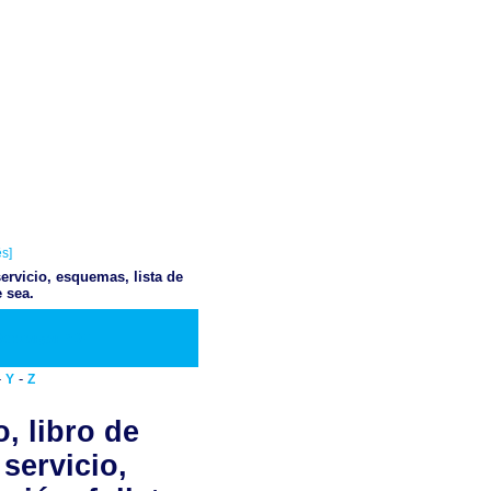
s]
ervicio, esquemas, lista de
 sea.
Descargar PDF
-
-
Y
Z
, libro de
servicio,