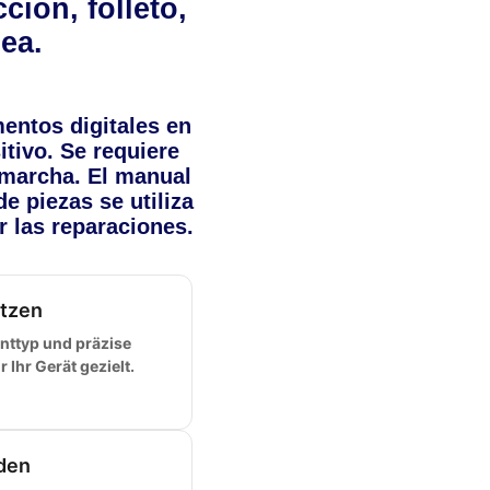
ción, folleto,
ea.
ntos digitales en
itivo. Se requiere
 marcha. El manual
e piezas se utiliza
 las reparaciones.
tzen
ttyp und präzise
Ihr Gerät gezielt.
den