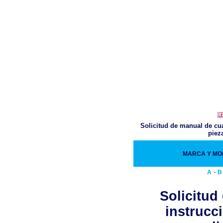
Solicitud de manual de cua
piez
MARCA Y M
-
A
B
Solicitud
instrucc