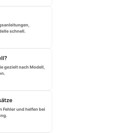
gsanleitungen,
elle schnell.
ll?
e gezielt nach Modell,
on.
sätze
 Fehler und helfen bei
ung.