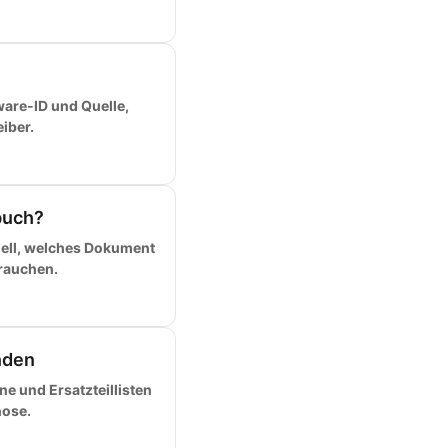
dware-ID und Quelle,
iber.
buch?
ell, welches Dokument
brauchen.
nden
e und Ersatzteillisten
nose.