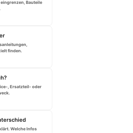
 eingrenzen, Bauteile
.
er
sanleitungen,
elt finden.
ch?
e-, Ersatzteil- oder
weck.
nterschied
lärt. Welche Infos