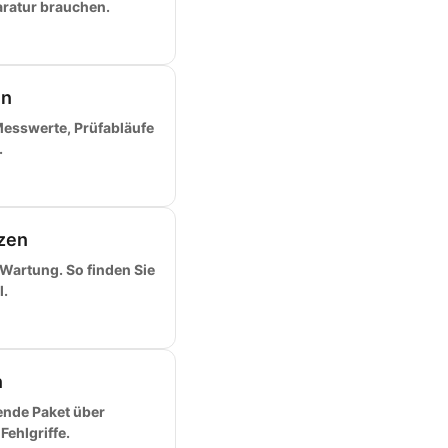
ratur brauchen.
en
Messwerte, Prüfabläufe
.
tzen
 Wartung. So finden Sie
.
n
ende Paket über
ehlgriffe.