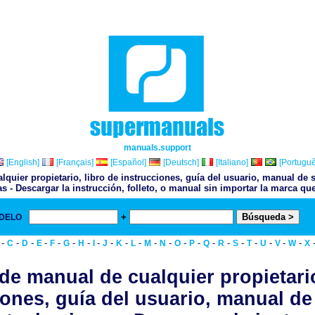
manuals.support
[English]
[Français]
[Español]
[Deutsch]
[Italiano]
[Portuguê
lquier propietario, libro de instrucciones, guía del usuario, manual de s
as - Descargar la instrucción, folleto, o manual sin importar la marca que
+
ODELO
& 
-
-
-
-
-
-
-
-
-
-
-
-
-
-
-
-
-
-
-
-
-
-
C
D
E
F
G
H
I
J
K
L
M
N
O
P
Q
R
S
T
U
V
W
X
 de manual de cualquier propietario
iones, guía del usuario, manual de 