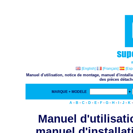
[English]
[Français]
[Esp
Manuel d'utilisation, notice de montage, manuel d'install
des pièces détach
+
MARQUE + MODELE
-
-
-
-
-
-
-
-
-
-
A
B
C
D
E
F
G
H
I
J
K
Manuel d'utilisat
manuel d'installat