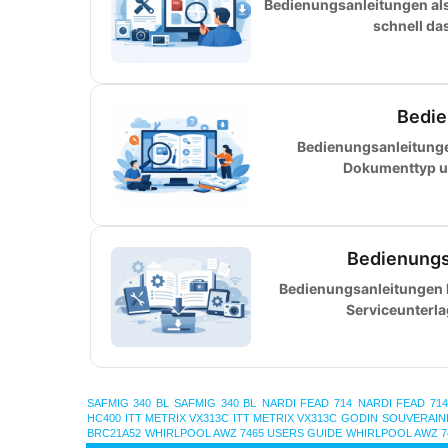
Bedienungsanleitungen als 
schnell da
Bedie
Bedienungsanleitunge
Dokumenttyp u
Bedienungs
Bedienungsanleitungen k
Serviceunterl
SAFMIG 340 BL
SAFMIG 340 BL
NARDI FEAD 714
NARDI FEAD 714
HC400
ITT METRIX VX313C
ITT METRIX VX313C
GODIN SOUVERAIN
BRC21A52
WHIRLPOOL AWZ 7465 USERS GUIDE
WHIRLPOOL AWZ 7