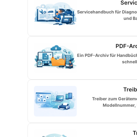
Servi
Servicehandbuch für Diagnos
und Ba
PDF-Arc
Ein PDF-Archiv für Handbüche
schnel
Trei
Treiber zum Gerätemo
Modellnummer, H
T