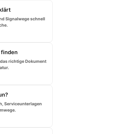
klärt
und Signalwege schnell
che.
 finden
 das richtige Dokument
atur.
un?
h, Serviceunterlagen
Umwege.