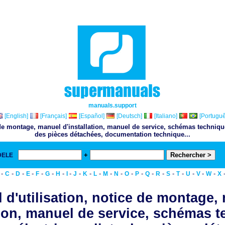
manuals.support
[English]
[Français]
[Español]
[Deutsch]
[Italiano]
[Portuguê
 de montage, manuel d'installation, manuel de service, schémas techniqu
des pièces détachées, documentation technique...
+
DELE
& 
-
-
-
-
-
-
-
-
-
-
-
-
-
-
-
-
-
-
-
-
-
-
C
D
E
F
G
H
I
J
K
L
M
N
O
P
Q
R
S
T
U
V
W
X
 d'utilisation, notice de montage,
tion, manuel de service, schémas 