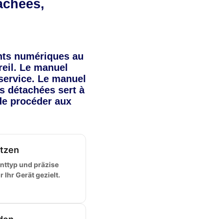
achées,
ts numériques au
reil. Le manuel
 service. Le manuel
es détachées sert à
de procéder aux
tzen
ttyp und präzise
Ihr Gerät gezielt.