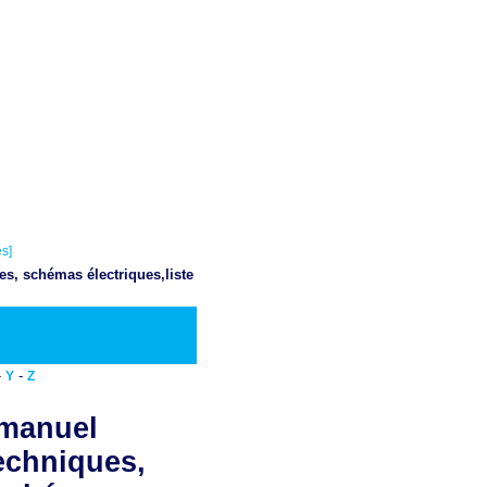
s]
es, schémas électriques,liste
Telecharger PDF
-
-
Y
Z
 manuel
techniques,