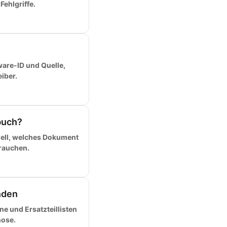
ehlgriffe.
dware-ID und Quelle,
iber.
buch?
ell, welches Dokument
brauchen.
nden
e und Ersatzteillisten
nose.