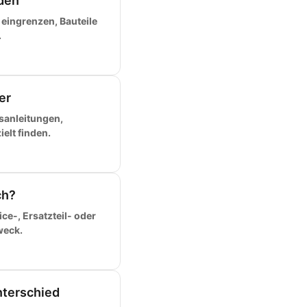
den
 eingrenzen, Bauteile
.
er
sanleitungen,
elt finden.
ch?
e-, Ersatzteil- oder
weck.
nterschied