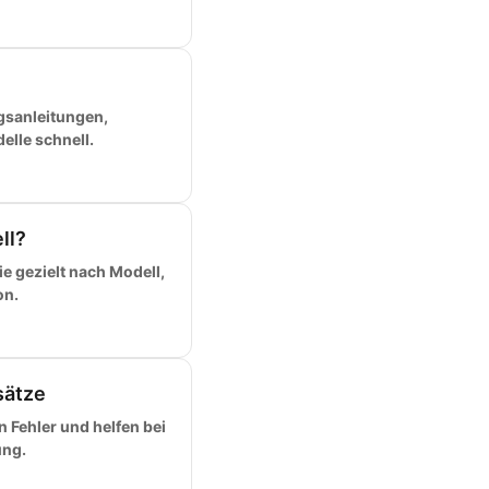
gsanleitungen,
elle schnell.
ll?
e gezielt nach Modell,
on.
sätze
 Fehler und helfen bei
ung.