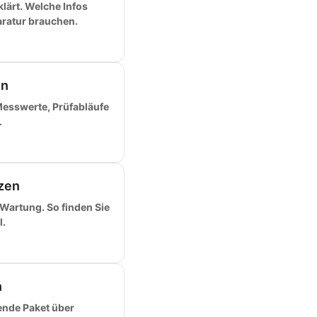
lärt. Welche Infos
ratur brauchen.
en
Messwerte, Prüfabläufe
.
tzen
 Wartung. So finden Sie
.
n
ende Paket über