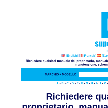
[English]
[Français]
[Esp
Richiedere qualsiasi manuale del proprietario, manuale 
manutenzione, schemi,
MARCHIO + MODELLO
-
-
-
-
-
-
-
-
-
-
A
B
C
D
E
F
G
H
I
J
K
Richiedere qu
proprietario, manual