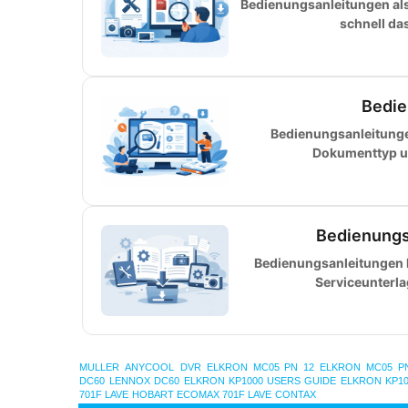
Bedienungsanleitungen als 
schnell da
Bedie
Bedienungsanleitunge
Dokumenttyp u
Bedienungs
Bedienungsanleitungen k
Serviceunterl
MULLER
ANYCOOL
DVR
ELKRON MC05 PN 12
ELKRON MC05 P
DC60
LENNOX DC60
ELKRON KP1000 USERS GUIDE
ELKRON KP10
701F LAVE
HOBART ECOMAX 701F LAVE
CONTAX