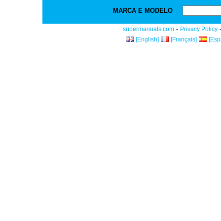
MARCA E MODELO
-
supermanuals.com
Privacy Policy
[English]
[Français]
[Esp