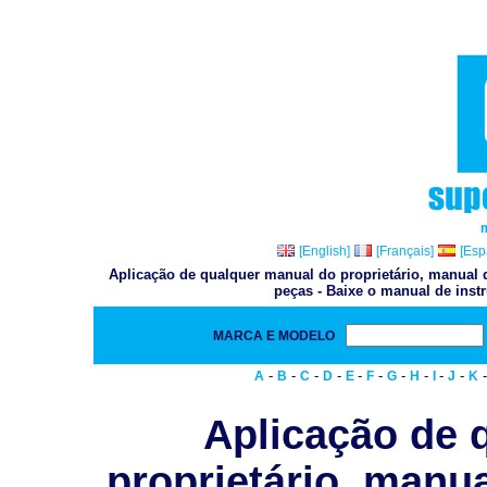
[English]
[Français]
[Esp
Aplicação de qualquer manual do proprietário, manual d
peças - Baixe o manual de inst
MARCA E MODELO
-
-
-
-
-
-
-
-
-
-
A
B
C
D
E
F
G
H
I
J
K
Aplicação de 
proprietário, manua