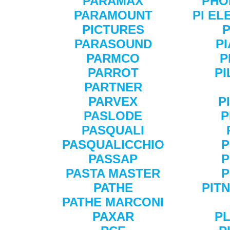
PARAMAX
PHO
PARAMOUNT
PI E
PICTURES
P
PARASOUND
P
PARMCO
P
PARROT
PI
PARTNER
PARVEX
P
PASLODE
P
PASQUALI
PASQUALICCHIO
P
PASSAP
P
PASTA MASTER
P
PATHE
PIT
PATHE MARCONI
PAXAR
P