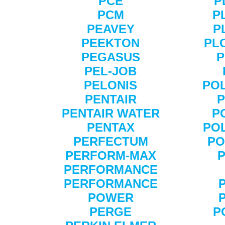
PCE
P
PCM
P
PEAVEY
P
PEEKTON
PL
PEGASUS
P
PEL-JOB
PELONIS
PO
PENTAIR
P
PENTAIR WATER
P
PENTAX
PO
PERFECTUM
PO
PERFORM-MAX
PERFORMANCE
PERFORMANCE
POWER
PERGE
P