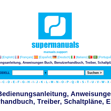
manuals.support
[English]
[Français]
[Español]
[Deutsch]
[Italiano]
[Portuguê
ngsanleitung, Anweisungen Buch, Benutzerhandbuch, Treiber, Schaltplän
+
MODELL
& D
-
-
-
-
-
-
-
-
-
-
-
-
-
-
-
-
-
-
-
-
-
-
C
D
E
F
G
H
I
J
K
L
M
N
O
P
Q
R
S
T
U
V
W
X
Bedienungsanleitung, Anweisunge
handbuch, Treiber, Schaltpläne, Er