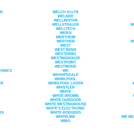
ON
WELCH ALLYN
WELGER
WELLINGTON
WELLSTRALER
W
WELLTECH
WERSI
WERTHEIM
WERTHER
W
WEST
WEST BEND
WESTERMO
WESTINGHOUSE
WESTPOINT
WESTWOOD
RONICS
WH
WHARFEDALE
WHIRLPOOL
ER
WHIRLPOOL LADEN
WHISTLER
WHITE
WHITE BROWN
WHITE OURDOOR
WHITE WESTINGHOUSE
WHITE'S ELECTRONIC
RS
WHITE-RODGERS
WHITELINE
WR ME
WIBO