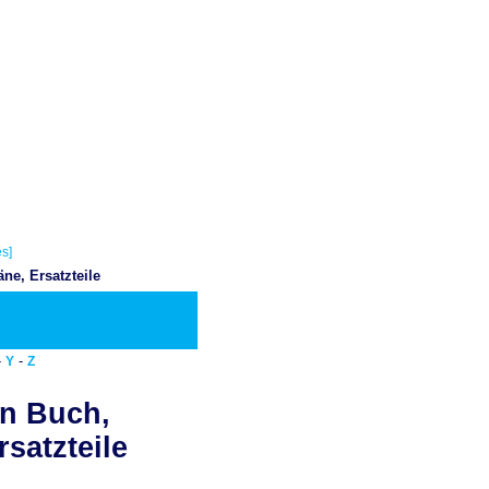
s]
e, Ersatzteile
ownload PDF
-
-
Y
Z
n Buch,
satzteile