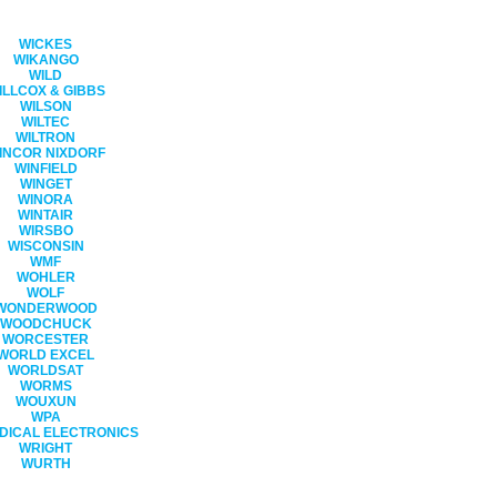
WICKES
WIKANGO
WILD
ILLCOX & GIBBS
WILSON
WILTEC
WILTRON
INCOR NIXDORF
WINFIELD
WINGET
WINORA
WINTAIR
WIRSBO
WISCONSIN
WMF
WOHLER
WOLF
WONDERWOOD
WOODCHUCK
WORCESTER
WORLD EXCEL
WORLDSAT
WORMS
WOUXUN
WPA
DICAL ELECTRONICS
WRIGHT
WURTH