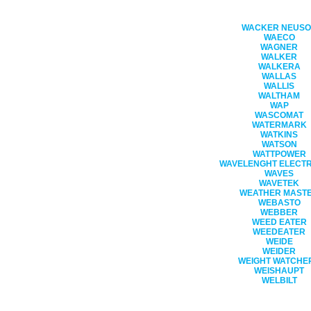
WACKER NEUS
WAECO
WAGNER
WALKER
WALKERA
WALLAS
WALLIS
WALTHAM
WAP
WASCOMAT
WATERMARK
WATKINS
WATSON
WATTPOWER
WAVELENGHT ELECT
WAVES
WAVETEK
WEATHER MAST
WEBASTO
WEBBER
WEED EATER
WEEDEATER
WEIDE
WEIDER
WEIGHT WATCHE
WEISHAUPT
WELBILT