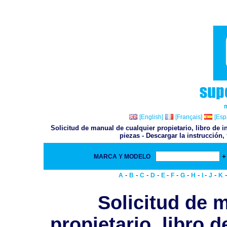
[English]
[Français]
[Esp
Solicitud de manual de cualquier propietario, libro de i
piezas - Descargar la instrucción,
+
MARCA Y MODELO
-
-
-
-
-
-
-
-
-
-
A
B
C
D
E
F
G
H
I
J
K
Solicitud de 
propietario, libro d