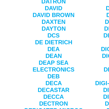
DATRON
DAVID
DAVID BROWN
DAXTEN
D
DAYTON
D
DCS
D
DE DIETRICH
DEA
DI
DEAN
D
DEAP SEA
ELECTRONICS
D
DEB
DECA
DIGI
DECASTAR
D
DECCA
D
DECTRON
D