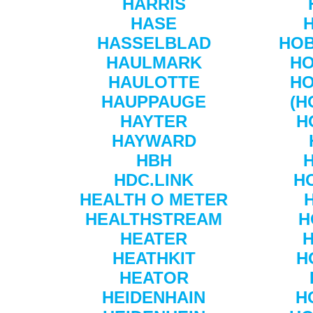
HARRIS
HASE
HASSELBLAD
HO
HAULMARK
H
HAULOTTE
H
HAUPPAUGE
(H
HAYTER
H
HAYWARD
HBH
HDC.LINK
H
HEALTH O METER
HEALTHSTREAM
H
HEATER
HEATHKIT
H
HEATOR
HEIDENHAIN
H