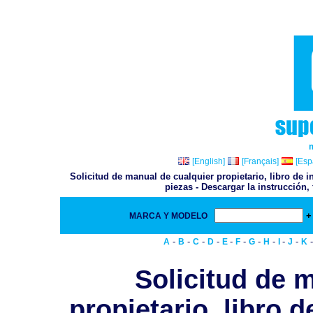
[English]
[Français]
[Esp
Solicitud de manual de cualquier propietario, libro de i
piezas - Descargar la instrucción,
+
MARCA Y MODELO
-
-
-
-
-
-
-
-
-
-
A
B
C
D
E
F
G
H
I
J
K
Solicitud de 
propietario, libro d