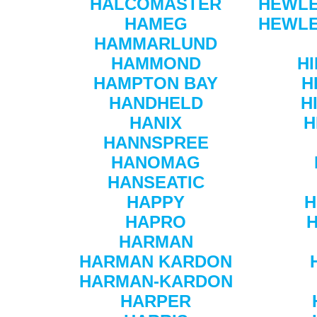
HALCOMASTER
HEWLE
HAMEG
HEWLE
HAMMARLUND
HAMMOND
H
HAMPTON BAY
H
HANDHELD
H
HANIX
H
HANNSPREE
HANOMAG
HANSEATIC
HAPPY
H
HAPRO
H
HARMAN
HARMAN KARDON
HARMAN-KARDON
HARPER