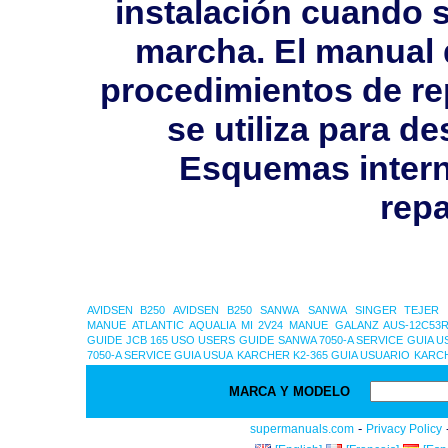
instalación cuando s
marcha. El manual 
procedimientos de rep
se utiliza para 
Esquemas intern
repa
AVIDSEN B250
AVIDSEN B250
SANWA
SANWA
SINGER TEJER 
MANUE
ATLANTIC AQUALIA MI 2V24 MANUE
GALANZ AUS-12C53R
GUIDE
JCB 165 USO USERS GUIDE
SANWA 7050-A SERVICE GUIA U
7050-A SERVICE GUIA USUA
KARCHER K2-365 GUIA USUARIO
KARCH
MARCA Y MODELO
-
supermanuals.com
Privacy Policy