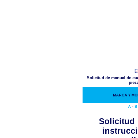
Solicitud de manual de cua
piez
MARCA Y M
-
A
B
Solicitud
instrucc