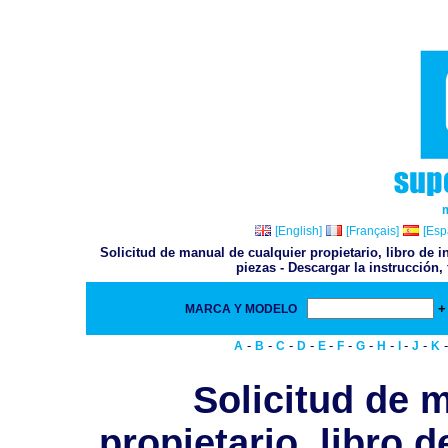
[English]
[Français]
[Esp
Solicitud de manual de cualquier propietario, libro de i
piezas - Descargar la instrucción,
+
MARCA Y MODELO
-
-
-
-
-
-
-
-
-
-
A
B
C
D
E
F
G
H
I
J
K
Solicitud de 
propietario, libro d