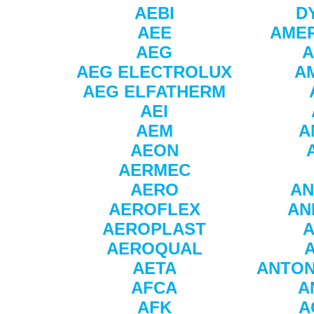
AEBI
D
AEE
AMER
AEG
AEG ELECTROLUX
A
AEG ELFATHERM
AEI
AEM
A
AEON
AERMEC
AERO
A
AEROFLEX
AN
AEROPLAST
A
AEROQUAL
AETA
ANTON
AFCA
A
AFK
A