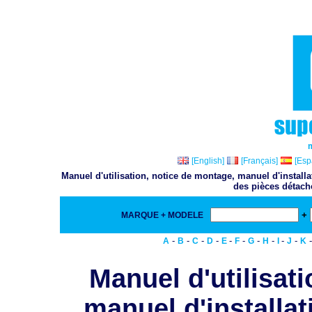
[English]
[Français]
[Esp
Manuel d'utilisation, notice de montage, manuel d'install
des pièces détach
+
MARQUE + MODELE
-
-
-
-
-
-
-
-
-
-
A
B
C
D
E
F
G
H
I
J
K
Manuel d'utilisat
manuel d'installat