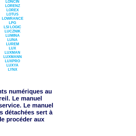
LONCIN
LORENZ
LOREX
LOTUS
LOWRANCE
LPG
LSI LOGIC
LUCZNIK
LUMINA
LUNA
LUREM
LUX
LUXMAN
LUXMANN
LUXPRO
LUXYA
LYNX
ts numériques au
reil. Le manuel
 service. Le manuel
es détachées sert à
de procéder aux