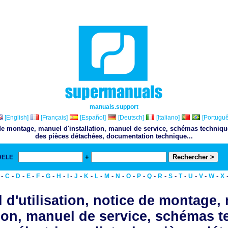
manuals.support
[English]
[Français]
[Español]
[Deutsch]
[Italiano]
[Portuguê
 de montage, manuel d'installation, manuel de service, schémas techniqu
des pièces détachées, documentation technique...
+
DELE
& 
-
-
-
-
-
-
-
-
-
-
-
-
-
-
-
-
-
-
-
-
-
-
C
D
E
F
G
H
I
J
K
L
M
N
O
P
Q
R
S
T
U
V
W
X
 d'utilisation, notice de montage,
tion, manuel de service, schémas 