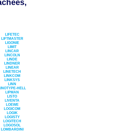
achées,
LIFETEC
LIFTMASTER
LIGONIE
LIMIT
LINCAR
LINCOLN
LINDE
LINDNER
LINEAR
LINETECH
LINKCOM
LINKSYS
LINN
LINOTYPE-HELL
LIPMAN
LISTO
LIVENTA
LOEWE
LOGICOM
LOGIK
LOGISTY
LOGITECH
LOGOSOL
LOMBARDINI