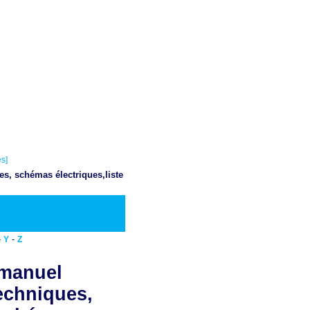
s]
es, schémas électriques,liste
Telecharger PDF
-
-
Y
Z
 manuel
techniques,