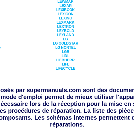
LEWMAR
LEXAR
LEXIBOOK
LEXICON
LEXING
LEXMARK
LEXTRON
LEYBOLD
LEYLAND
LG
LG GOLDSTAR
G
LG NORTEL
LGB
LIDL
LIEBHERR
LIFE
LIFECYCLE
posés par supermanuals.com sont des documen
 mode d'emploi permet de mieux utiliser l'appa
 nécessaire lors de la réception pour la mise en
les procédures de réparation. La liste des pièc
omposants. Les schémas internes permettent 
réparations.