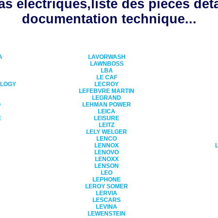
s électriques,liste des pièces dét
documentation technique...
A
LAVORWASH
LAWNBOSS
LBA
LE CAF
OLOGY
LECROY
LEFEBVRE MARTIN
LEGRAND
O
LEHMAN POWER
LEICA
E
LEISURE
LEITZ
LELY WELGER
LENCO
LENNOX
LENOVO
LENOXX
LENSON
LEO
LEPHONE
LEROY SOMER
LERVIA
LESCARS
LEVINA
LEWENSTEIN