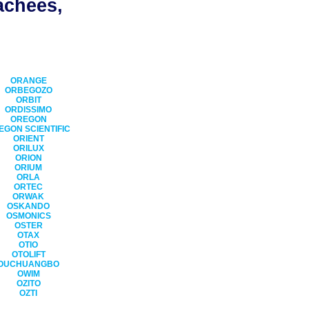
achées,
ORANGE
ORBEGOZO
ORBIT
ORDISSIMO
OREGON
EGON SCIENTIFIC
ORIENT
ORILUX
ORION
ORIUM
ORLA
ORTEC
ORWAK
OSKANDO
OSMONICS
OSTER
OTAX
OTIO
OTOLIFT
OUCHUANGBO
OWIM
OZITO
OZTI