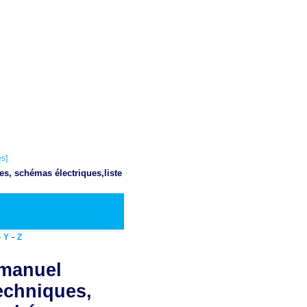
s]
es, schémas électriques,liste
Telecharger PDF
-
-
Y
Z
 manuel
techniques,