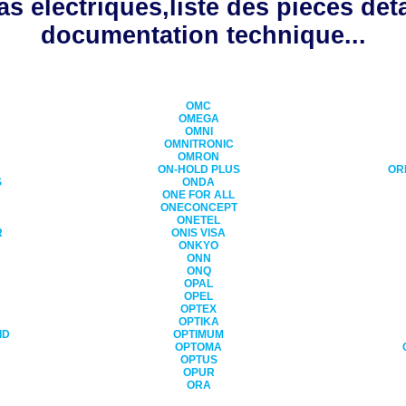
s électriques,liste des pièces dét
documentation technique...
OMC
OMEGA
OMNI
OMNITRONIC
OMRON
ON-HOLD PLUS
OR
S
ONDA
ONE FOR ALL
ONECONCEPT
ONETEL
R
ONIS VISA
ONKYO
ONN
ONQ
OPAL
OPEL
OPTEX
OPTIKA
ID
OPTIMUM
OPTOMA
OPTUS
OPUR
ORA