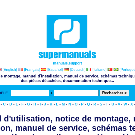
manuals.support
[English]
[Français]
[Español]
[Deutsch]
[Italiano]
[Portuguê
 de montage, manuel d'installation, manuel de service, schémas techniqu
des pièces détachées, documentation technique...
+
DELE
& 
-
-
-
-
-
-
-
-
-
-
-
-
-
-
-
-
-
-
-
-
-
-
C
D
E
F
G
H
I
J
K
L
M
N
O
P
Q
R
S
T
U
V
W
X
 d'utilisation, notice de montage,
tion, manuel de service, schémas 