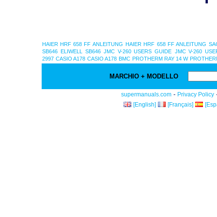
HAIER HRF 658 FF ANLEITUNG
HAIER HRF 658 FF ANLEITUNG
SA
SB646
ELIWELL SB646
JMC V-260 USERS GUIDE
JMC V-260 USE
2997
CASIO A178
CASIO A178
BMC
PROTHERM RAY 14 W
PROTHERM
MARCHIO + MODELLO
-
supermanuals.com
Privacy Policy
[English]
[Français]
[Esp