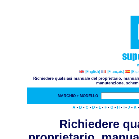
[English]
[Français]
[Esp
Richiedere qualsiasi manuale del proprietario, manuale 
manutenzione, schemi,
MARCHIO + MODELLO
-
-
-
-
-
-
-
-
-
-
A
B
C
D
E
F
G
H
I
J
K
Richiedere qu
proprietario, manual