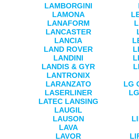
LAMBORGINI
LAMONA
L
LANAFORM
L
LANCASTER
LANCIA
L
LAND ROVER
L
LANDINI
L
LANDIS & GYR
L
LANTRONIX
LARANZATO
LG 
LASERLINER
LG
LATEC LANSING
LAUGIL
LAUSON
L
LAVA
LAVOR
LI