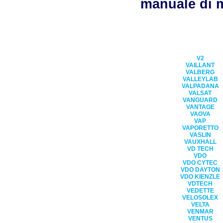
manuale di m
V2
VAILLANT
VALBERG
VALLEYLAB
VALPADANA
VALSAT
VANGUARD
VANTAGE
VAOVA
VAP
VAPORETTO
VASLIN
VAUXHALL
VD TECH
VDO
VDO CYTEC
VDO DAYTON
VDO KIENZLE
VDTECH
VEDETTE
VELOSOLEX
VELTA
VENMAR
VENTUS