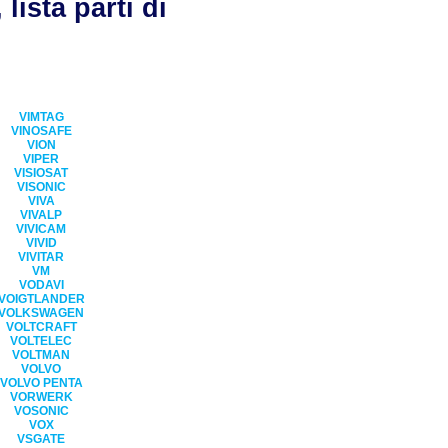
ista parti di
VIMTAG
VINOSAFE
VION
VIPER
VISIOSAT
VISONIC
VIVA
VIVALP
VIVICAM
VIVID
VIVITAR
VM
VODAVI
VOIGTLANDER
VOLKSWAGEN
VOLTCRAFT
VOLTELEC
VOLTMAN
VOLVO
VOLVO PENTA
VORWERK
VOSONIC
VOX
VSGATE