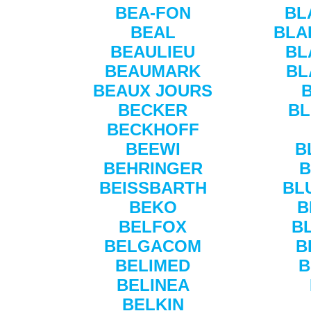
BEA-FON
BL
BEAL
BLA
BEAULIEU
BL
BEAUMARK
BL
BEAUX JOURS
BECKER
B
BECKHOFF
BEEWI
B
BEHRINGER
B
BEISSBARTH
BL
BEKO
B
BELFOX
B
BELGACOM
B
BELIMED
B
BELINEA
BELKIN