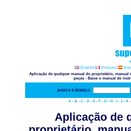
[English]
[Français]
[Esp
Aplicação de qualquer manual do proprietário, manual d
peças - Baixe o manual de inst
MARCA E MODELO
-
-
-
-
-
-
-
-
-
-
A
B
C
D
E
F
G
H
I
J
K
Aplicação de 
proprietário, manua