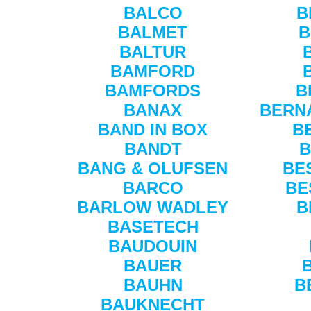
BALCO
B
BALMET
B
BALTUR
BAMFORD
BAMFORDS
B
BANAX
BERNA
BAND IN BOX
B
BANDT
B
BANG & OLUFSEN
BE
BARCO
BE
BARLOW WADLEY
B
BASETECH
BAUDOUIN
BAUER
BAUHN
B
BAUKNECHT