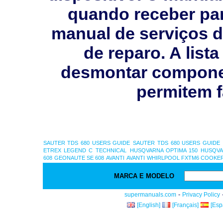
quando receber pa
manual de serviços 
de reparo. A list
desmontar compone
permitem f
SAUTER TDS 680 USERS GUIDE
SAUTER TDS 680 USERS GUIDE
ETREX LEGEND C
TECHNICAL
HUSQVARNA OPTIMA 150
HUSQVA
608
GEONAUTE SE 608
AVANTI
AVANTI
WHIRLPOOL FXTM6 COOKER
MARCA E MODELO
-
supermanuals.com
Privacy Policy
[English]
[Français]
[Esp