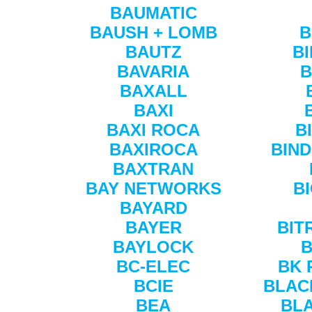
BAUMATIC
BAUSH + LOMB
B
BAUTZ
B
BAVARIA
B
BAXALL
BAXI
BAXI ROCA
B
BAXIROCA
BIN
BAXTRAN
BAY NETWORKS
B
BAYARD
BAYER
BIT
BAYLOCK
B
BC-ELEC
BK 
BCIE
BLAC
BEA
BL