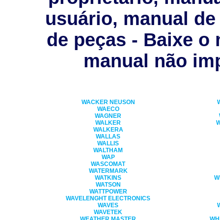
usuário, manual de 
de peças - Baixe o
manual não imp
WACKER NEUSON
WAECO
WAGNER
WALKER
WALKERA
WALLAS
WALLIS
WALTHAM
WAP
WASCOMAT
WATERMARK
WATKINS
W
WATSON
WATTPOWER
WAVELENGHT ELECTRONICS
WAVES
WAVETEK
WEATHER MASTER
WH