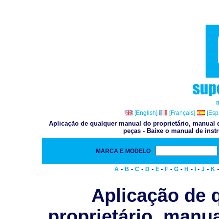
[English]
[Français]
[Esp
Aplicação de qualquer manual do proprietário, manual d
peças - Baixe o manual de inst
MARCA E MODELO
-
-
-
-
-
-
-
-
-
-
A
B
C
D
E
F
G
H
I
J
K
Aplicação de 
proprietário, manua