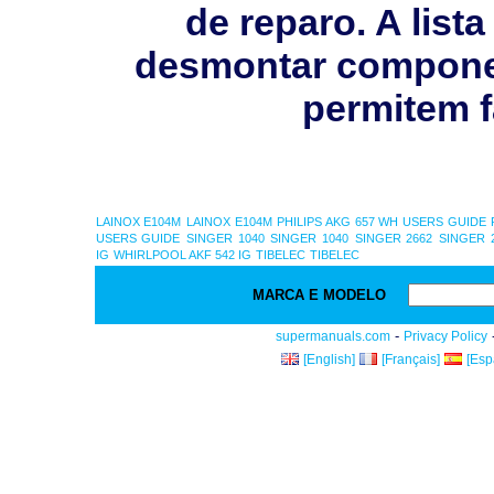
de reparo. A list
desmontar compone
permitem f
LAINOX E104M
LAINOX E104M
PHILIPS AKG 657 WH USERS GUIDE
USERS GUIDE
SINGER 1040
SINGER 1040
SINGER 2662
SINGER 
IG
WHIRLPOOL AKF 542 IG
TIBELEC
TIBELEC
MARCA E MODELO
-
supermanuals.com
Privacy Policy
[English]
[Français]
[Esp