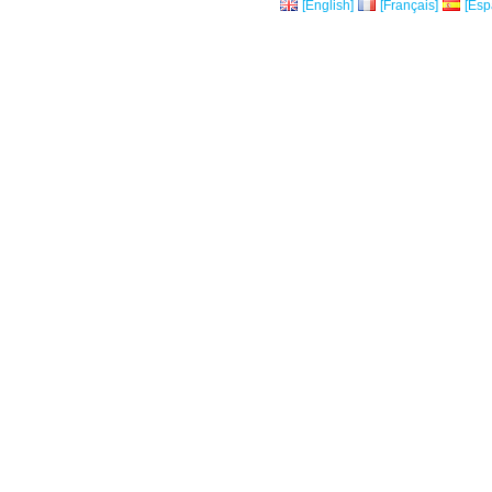
[English]
[Français]
[Esp