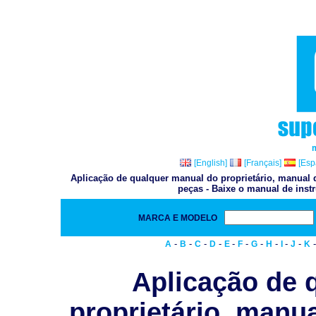
[English]
[Français]
[Esp
Aplicação de qualquer manual do proprietário, manual d
peças - Baixe o manual de inst
MARCA E MODELO
-
-
-
-
-
-
-
-
-
-
A
B
C
D
E
F
G
H
I
J
K
Aplicação de 
proprietário, manua