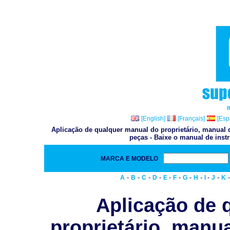
[English]
[Français]
[Esp
Aplicação de qualquer manual do proprietário, manual d
peças - Baixe o manual de inst
MARCA E MODELO
-
-
-
-
-
-
-
-
-
-
A
B
C
D
E
F
G
H
I
J
K
Aplicação de 
proprietário, manua