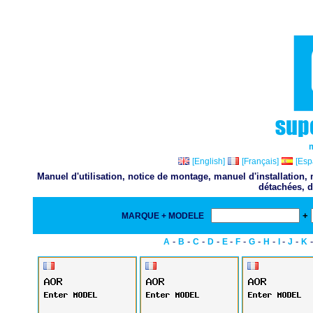
[English]
[Français]
[Esp
Manuel d'utilisation, notice de montage, manuel d'installation
détachées, d
+
MARQUE + MODELE
-
-
-
-
-
-
-
-
-
-
A
B
C
D
E
F
G
H
I
J
K