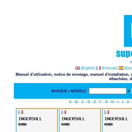
[English]
[Français]
[Esp
Manuel d'utilisation, notice de montage, manuel d'installation
détachées, d
+
MARQUE + MODELE
-
-
-
-
-
-
-
-
-
-
A
B
C
D
E
F
G
H
I
J
K