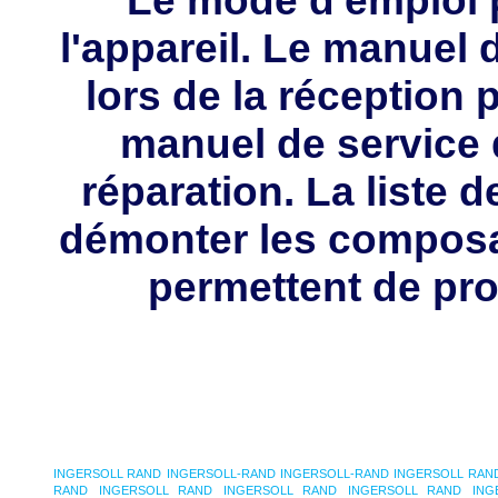
l'appareil. Le manuel d
lors de la réception 
manuel de service 
réparation. La liste 
démonter les composa
permettent de pro
INGERSOLL RAND
INGERSOLL-RAND
INGERSOLL-RAND
INGERSOLL RAN
RAND
INGERSOLL RAND
INGERSOLL RAND
INGERSOLL RAND
ING