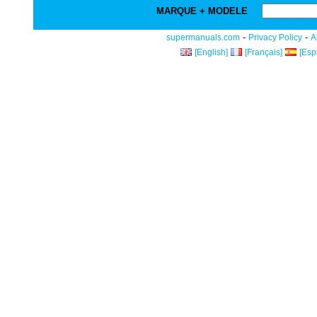
MARQUE + MODELE
-
-
supermanuals.com
Privacy Policy
A
[English]
[Français]
[Esp