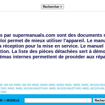
Rechercher >
s par supermanuals.com sont des documents 
oi permet de mieux utiliser l'appareil. Le manue
a réception pour la mise en service. Le manuel 
tion. La liste des pièces détachées sert à dém
émas internes permettent de procéder aux répa
KEL MA-320
INKEL MA-320
INKEL AK650
INKEL AK650
INKEL
INKEL
INKEL MX1100 AN
ITUNG
INKEL
INKEL MX1100 ANLEITUNG
INKEL MX1100 ANLEITUNG
INKEL MX1100 AN
ITUNG
UE + MODELE