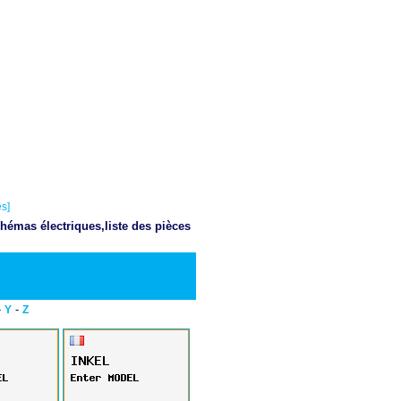
s]
hémas électriques,liste des pièces
Telecharger PDF
-
-
Y
Z