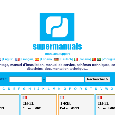
manuals.support
[English]
[Français]
[Español]
[Deutsch]
[Italiano]
[Portuguê
ontage, manuel d'installation, manuel de service, schémas techniques, sc
détachées, documentation technique...
+
DELE
& 
-
-
-
-
-
-
-
-
-
-
-
-
-
-
-
-
-
-
-
-
-
-
C
D
E
F
G
H
I
J
K
L
M
N
O
P
Q
R
S
T
U
V
W
X