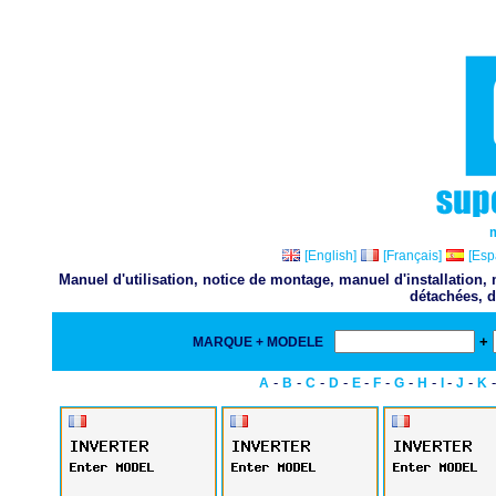
[English]
[Français]
[Esp
Manuel d'utilisation, notice de montage, manuel d'installation
détachées, d
+
MARQUE + MODELE
-
-
-
-
-
-
-
-
-
-
A
B
C
D
E
F
G
H
I
J
K