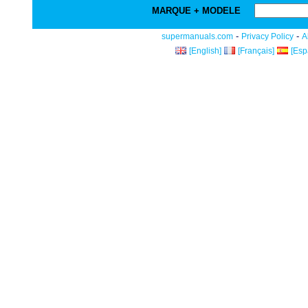
MARQUE + MODELE
-
-
supermanuals.com
Privacy Policy
A
[English]
[Français]
[Esp