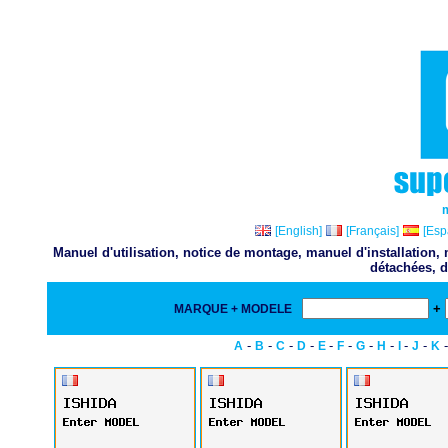
[English]
[Français]
[Esp
Manuel d'utilisation, notice de montage, manuel d'installation
détachées, d
+
MARQUE + MODELE
-
-
-
-
-
-
-
-
-
-
A
B
C
D
E
F
G
H
I
J
K