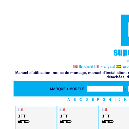
[English]
[Français]
[Esp
Manuel d'utilisation, notice de montage, manuel d'installation
détachées, d
+
MARQUE + MODELE
-
-
-
-
-
-
-
-
-
-
A
B
C
D
E
F
G
H
I
J
K