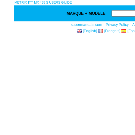
METRIX
ITT MX 435 S USERS GUIDE
MARQUE + MODELE
-
-
supermanuals.com
Privacy Policy
A
[English]
[Français]
[Esp