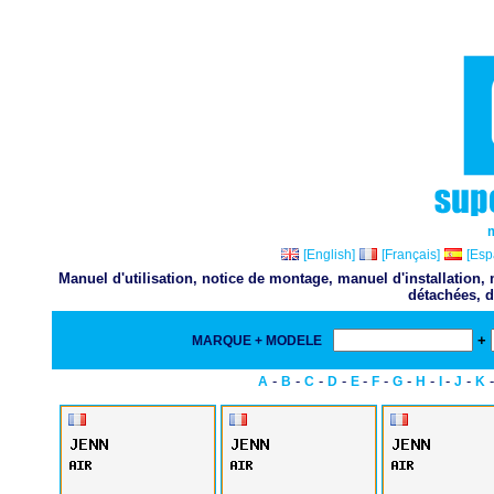
[English]
[Français]
[Esp
Manuel d'utilisation, notice de montage, manuel d'installation
détachées, d
+
MARQUE + MODELE
-
-
-
-
-
-
-
-
-
-
A
B
C
D
E
F
G
H
I
J
K