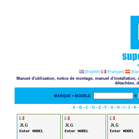
[English]
[Français]
[Esp
Manuel d'utilisation, notice de montage, manuel d'installation
détachées, d
+
MARQUE + MODELE
-
-
-
-
-
-
-
-
-
-
A
B
C
D
E
F
G
H
I
J
K