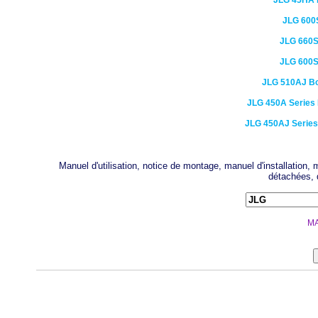
JLG
45HA
JLG
600
JLG
660
JLG
600
JLG
510AJ Bo
JLG
450A Series 
JLG
450AJ Series 
Manuel d'utilisation, notice de montage, manuel d'installation
détachées, 
MA