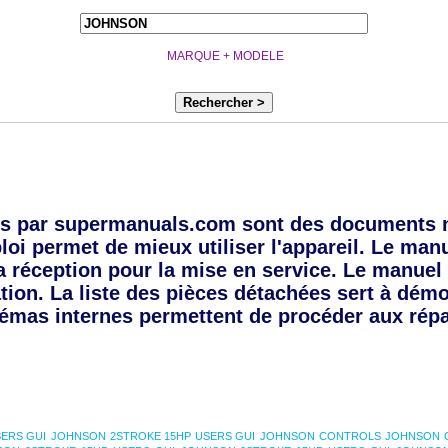
MARQUE + MODELE
Rechercher >
s par supermanuals.com sont des documents 
oi permet de mieux utiliser l'appareil. Le manue
a réception pour la mise en service. Le manuel 
tion. La liste des pièces détachées sert à dém
émas internes permettent de procéder aux répa
ERS GUI
JOHNSON 2STROKE 15HP USERS GUI
JOHNSON CONTROLS
JOHNSON 