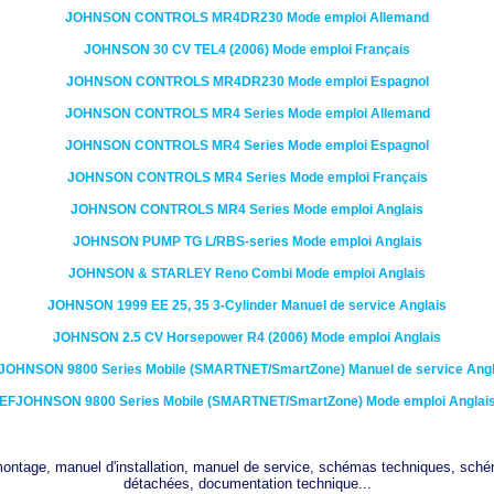
JOHNSON CONTROLS
MR4DR230
Mode emploi Allemand
JOHNSON
30 CV TEL4 (2006)
Mode emploi Français
JOHNSON CONTROLS
MR4DR230
Mode emploi Espagnol
JOHNSON CONTROLS
MR4 Series
Mode emploi Allemand
JOHNSON CONTROLS
MR4 Series
Mode emploi Espagnol
JOHNSON CONTROLS
MR4 Series
Mode emploi Français
JOHNSON CONTROLS
MR4 Series
Mode emploi Anglais
JOHNSON PUMP
TG L/RBS-series
Mode emploi Anglais
JOHNSON & STARLEY
Reno Combi
Mode emploi Anglais
JOHNSON
1999 EE 25, 35 3-Cylinder
Manuel de service Anglais
JOHNSON
2.5 CV Horsepower R4 (2006)
Mode emploi Anglais
JOHNSON
9800 Series Mobile (SMARTNET/SmartZone)
Manuel de service Angl
EFJOHNSON
9800 Series Mobile (SMARTNET/SmartZone)
Mode emploi Anglai
 montage, manuel d'installation, manuel de service, schémas techniques, sché
détachées, documentation technique...