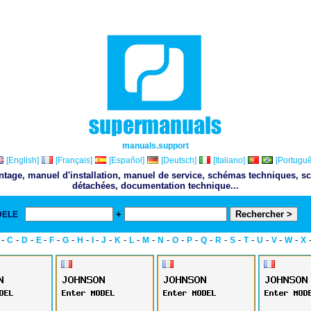
manuals.support
[English]
[Français]
[Español]
[Deutsch]
[Italiano]
[Portuguê
ontage, manuel d'installation, manuel de service, schémas techniques, sc
détachées, documentation technique...
+
DELE
& 
-
-
-
-
-
-
-
-
-
-
-
-
-
-
-
-
-
-
-
-
-
-
C
D
E
F
G
H
I
J
K
L
M
N
O
P
Q
R
S
T
U
V
W
X