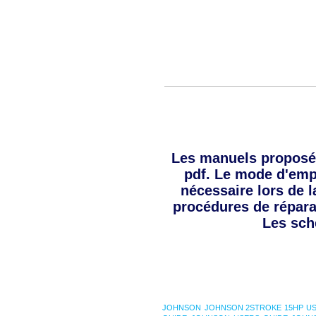
Les manuels proposé
pdf. Le mode d'empl
nécessaire lors de l
procédures de répara
Les sch
JOHNSON
JOHNSON 2STROKE 15HP US