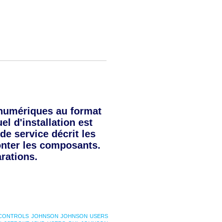
numériques au format
l d'installation est
de service décrit les
onter les composants.
rations.
CONTROLS
JOHNSON
JOHNSON USERS