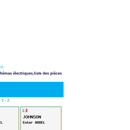
s]
hémas électriques,liste des pièces
Telecharger PDF
-
-
Y
Z