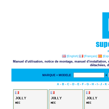
[English]
[Français]
[Esp
Manuel d'utilisation, notice de montage, manuel d'installation
détachées, d
+
MARQUE + MODELE
-
-
-
-
-
-
-
-
-
-
A
B
C
D
E
F
G
H
I
J
K