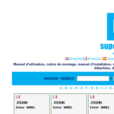
[English]
[Français]
[Esp
Manuel d'utilisation, notice de montage, manuel d'installation
détachées, d
+
MARQUE + MODELE
-
-
-
-
-
-
-
-
-
-
A
B
C
D
E
F
G
H
I
J
K