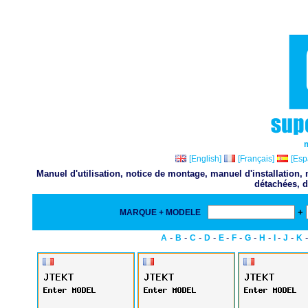
[English]
[Français]
[Esp
Manuel d'utilisation, notice de montage, manuel d'installation
détachées, d
+
MARQUE + MODELE
-
-
-
-
-
-
-
-
-
-
A
B
C
D
E
F
G
H
I
J
K