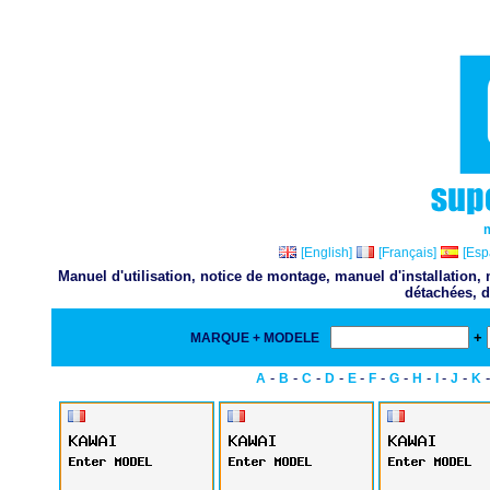
[English]
[Français]
[Esp
Manuel d'utilisation, notice de montage, manuel d'installation
détachées, d
+
MARQUE + MODELE
-
-
-
-
-
-
-
-
-
-
A
B
C
D
E
F
G
H
I
J
K