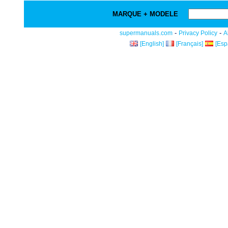
MARQUE + MODELE
-
-
supermanuals.com
Privacy Policy
A
[English]
[Français]
[Esp