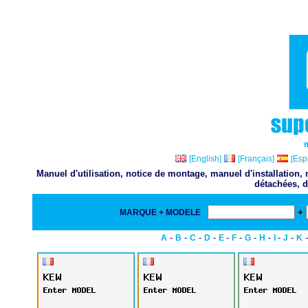
[English]
[Français]
[Esp
Manuel d'utilisation, notice de montage, manuel d'installation
détachées, d
+
MARQUE + MODELE
-
-
-
-
-
-
-
-
-
-
A
B
C
D
E
F
G
H
I
J
K